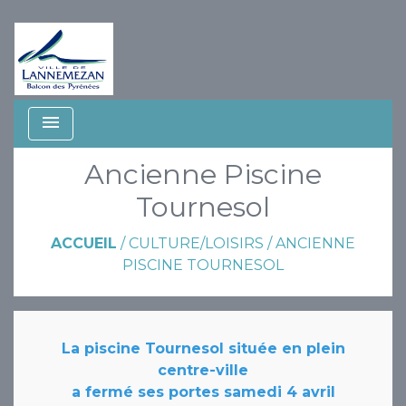
menu
Ancienne Piscine
Tournesol
ACCUEIL
/
CULTURE/LOISIRS
/
ANCIENNE
PISCINE TOURNESOL
La piscine Tournesol située en plein
centre-ville
a fermé ses portes samedi 4 avril