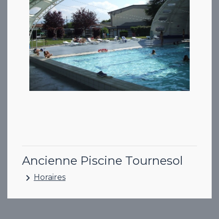
Ancienne Piscine Tournesol
keyboard_arrow_right
Horaires