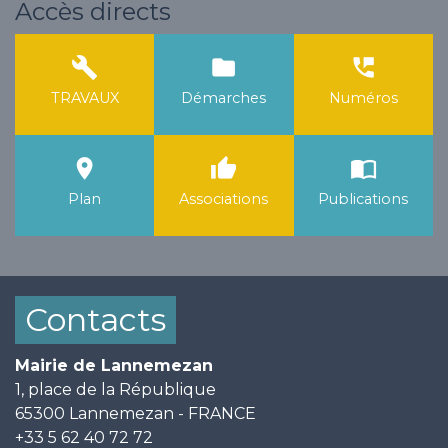
Accès directs
build
folder
perm_phone_msg
TRAVAUX
Démarches
Numéros
room
thumb_up
import_contacts
Plan
Associations
Publications
Contacts
Mairie de Lannemezan
1, place de la République
65300 Lannemezan - FRANCE
+33 5 62 40 72 72