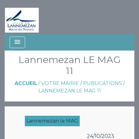
menu
Lannemezan LE MAG
11
ACCUEIL
/
VOTRE MAIRIE
/
PUBLICATIONS
/
LANNEMEZAN LE MAG 11
Lannemezan le MAG
24/10/2023