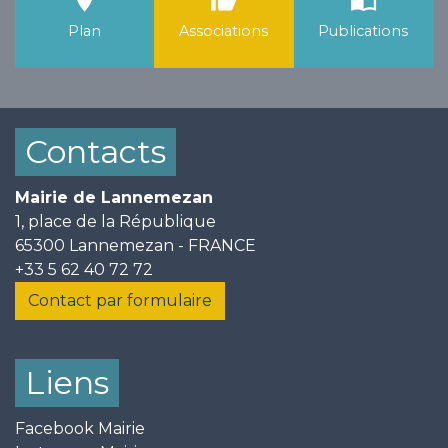
room
thumb_up
import_contacts
Plan
Associations
Publications
Contacts
Mairie de Lannemezan
1, place de la République
65300 Lannemezan - FRANCE
+33 5 62 40 72 72
Contact par formulaire
Liens
Facebook Mairie