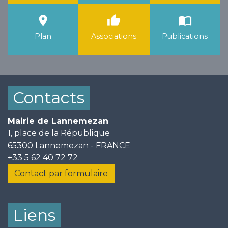
room
thumb_up
import_contacts
Plan
Associations
Publications
Contacts
Mairie de Lannemezan
1, place de la République
65300 Lannemezan - FRANCE
+33 5 62 40 72 72
Contact par formulaire
Liens