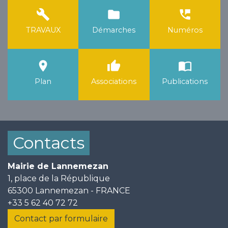
build
folder
perm_phone_msg
TRAVAUX
Démarches
Numéros
room
thumb_up
import_contacts
Plan
Associations
Publications
Contacts
Mairie de Lannemezan
1, place de la République
65300 Lannemezan - FRANCE
+33 5 62 40 72 72
Contact par formulaire