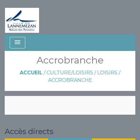
menu
Accrobranche
ACCUEIL
/
CULTURE/LOISIRS
/
LOISIRS
/
ACCROBRANCHE
Accès directs