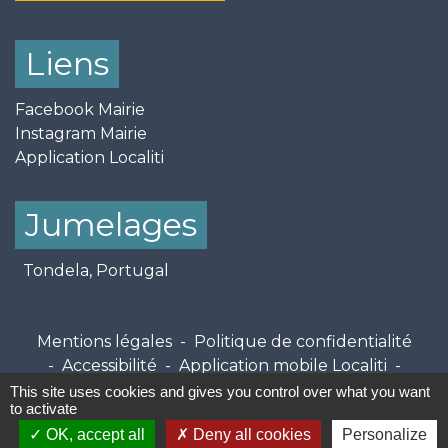
Liens
Facebook Mairie
Instagram Mairie
Application Localiti
Jumelages
Tondela, Portugal
Mentions légales
-
Politique de confidentialité
-
Accessibilité
-
Application mobile Localiti
-
Plan du site
-
Gestion des cookies
This site uses cookies and gives you control over what you want
to activate
OK, accept all
Deny all cookies
Personalize
Site créé en partenariat avec Réseau des Communes