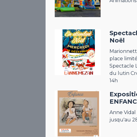
Animations
Spectac
Noël
Marionnette
place limit
Spectacle L
du lutin C
14h
Exposit
ENFANC
Anne Vidal 
jusqu'au 