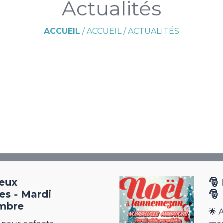
Actualités
ACCUEIL
/
ACCUEIL
/
ACTUALITÉS
jeux
🎅
es - Mardi
🎅
mbre
🌟 