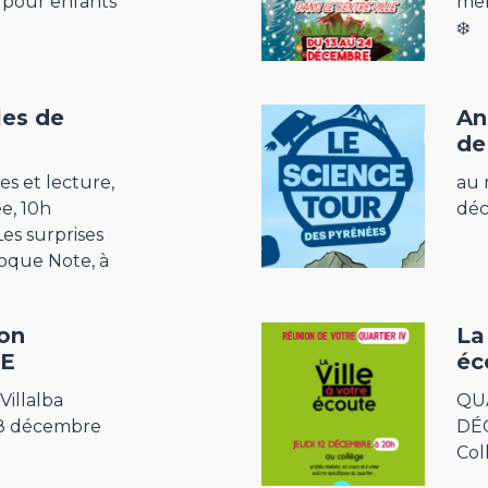
 pour enfants
mer
❄️
les de
An
de
s et lecture,
au 
ée, 10h
dé
es surprises
roque Note, à
ion
La
E
éc
Villalba
QUA
28 décembre
DÉ
Col