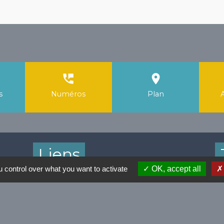
perm_phone_msg
room
s
Numéros
Plan
Liens
 control over what you want to activate
OK, accept all
Facebook Mairie
T
Instagram Mairie
Application Localiti