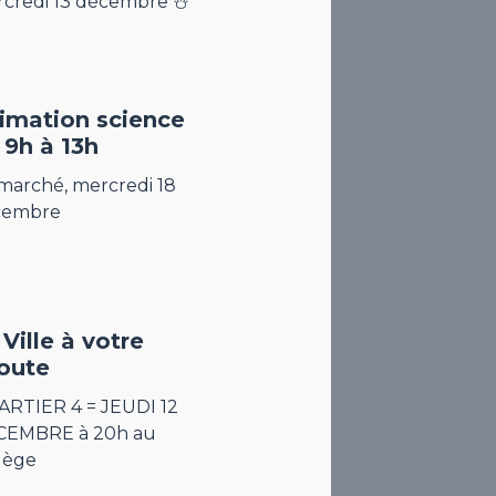
credi 13 décembre ⛄️
imation science
 9h à 13h
marché, mercredi 18
cembre
 Ville à votre
oute
RTIER 4 = JEUDI 12
CEMBRE à 20h au
lège