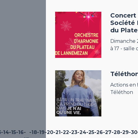
Concert 
Société
du Plat
Dimanche 
à 17 - salle
Télétho
Actions en
Téléthon
3
-14
-15
-16
-
-18
-19
-20
-21
-22
-23
-24
-25
-26
-27
-28
-29
-30