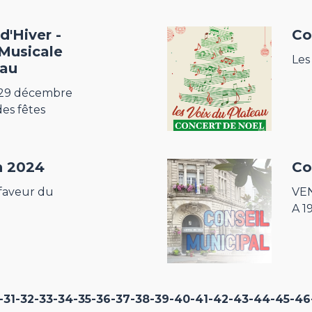
d'Hiver -
Co
 Musicale
Les
eau
29 décembre
 des fêtes
n 2024
Co
 faveur du
VE
A 1
-31
-32
-33
-34
-35
-36
-37
-38
-39
-40
-41
-42
-43
-44
-45
-46