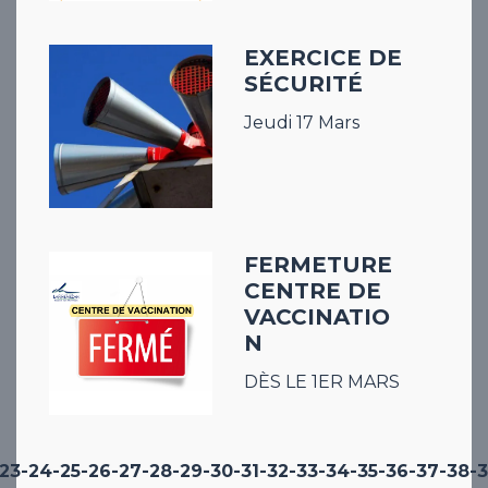
EXERCICE DE
SÉCURITÉ
Jeudi 17 Mars
FERMETURE
CENTRE DE
VACCINATIO
N
DÈS LE 1ER MARS
-23
-24
-25
-26
-27
-28
-29
-30
-31
-32
-33
-34
-35
-36
-37
-38
-